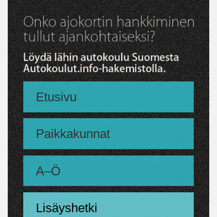
Etusivu
Paikkakunnat
A–Ö
Lisäyshetki