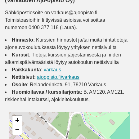
(Varkauden Ajo-opisto Oy)
Sähköpostiosoite on varkaus@ajoopisto.fi.
Toimistoasioihin liittyvissä asioissa voi soittaa
numeroon 0400 377 118 (Laura).
Hinnasto:
Kurssien hinnastot ja/tai muita hintatietoja
ajoneuvokoulutuksesta löytyy yrityksen nettisivuilta
Kurssit:
Tietoja kurssien järjestämisestä ja niiden
alkamispäivämääristä löytyy autokoulun nettisivuilta
Paikkakunta:
varkaus
Nettisivut:
ajoopisto.fi/varkaus
Osoite:
Relanderinkatu 91, 78210 Varkaus
Huomioitavaa / kurssitarjonta:
B, AM120, AM121,
riskienhallintakurssi, ajokieltokoulutus,
+
−