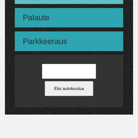
Palaute
Parkkeeraus
Etsi autokoulua