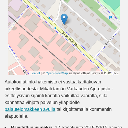
Leaflet
| ©
OpenStreetMap
sisällöntuottajat, Points © 2012 LINZ
Autokoulut.info-hakemisto ei vastaa karttakuvan
oikeellisuudesta. Mikäli tämän Varkauden Ajo-opisto -
esittelysivun sijainti kartalla vaikuttaa väärältä, siitä
kannattaa vihjata palvelun ylläpidolle
palautelomakkeen avulla
tai kirjoittamalla kommentin
alapuolelle.
Päivitettiin viimeksi:
12. kesäkuuta 2019 (2615 päivää