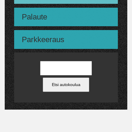
Palaute
Parkkeeraus
Etsi autokoulua