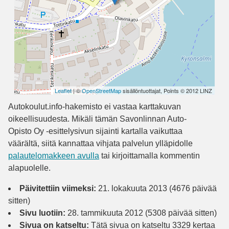
Leaflet
| ©
OpenStreetMap
sisällöntuottajat, Points © 2012 LINZ
Autokoulut.info-hakemisto ei vastaa karttakuvan
oikeellisuudesta. Mikäli tämän Savonlinnan Auto-
Opisto Oy -esittelysivun sijainti kartalla vaikuttaa
väärältä, siitä kannattaa vihjata palvelun ylläpidolle
palautelomakkeen avulla
tai kirjoittamalla kommentin
alapuolelle.
Päivitettiin viimeksi:
21. lokakuuta 2013 (4676 päivää
sitten)
Sivu luotiin:
28. tammikuuta 2012 (5308 päivää sitten)
Sivua on katseltu:
Tätä sivua on katseltu 3329 kertaa