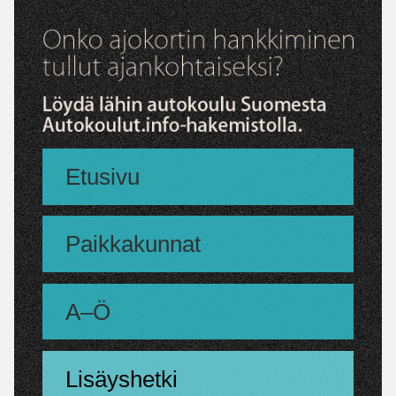
Etusivu
Paikkakunnat
A–Ö
Lisäyshetki