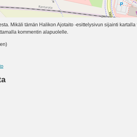
a. Mikäli tämän Halikon Ajotaito -esittelysivun sijainti kartalla 
oittamalla kommentin alapuolelle.
ten)
to
ta