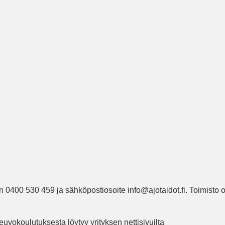
on 0400 530 459 ja sähköpostiosoite info@ajotaidot.fi. Toimisto
euvokoulutuksesta löytyy yrityksen nettisivuilta