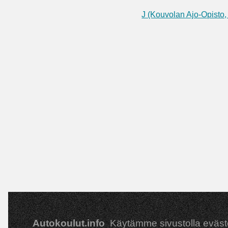
J (Kouvolan Ajo-Opisto,
Autokoulut.info
Käytämme sivustolla eväst