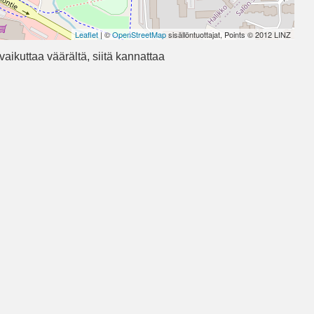
Leaflet
| ©
OpenStreetMap
sisällöntuottajat, Points © 2012 LINZ
vaikuttaa väärältä, siitä kannattaa