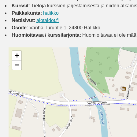
Kurssit:
Tietoja kurssien järjestämisestä ja niiden alkamis
Paikkakunta:
halikko
Nettisivut:
ajotaidot.fi
Osoite:
Vanha Turuntie 1, 24800 Halikko
Huomioitavaa / kurssitarjonta:
Huomioitavaa ei ole määri
+
−