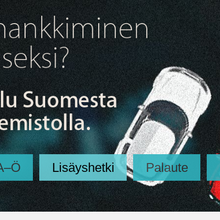
A–Ö
Lisäyshetki
Palaute