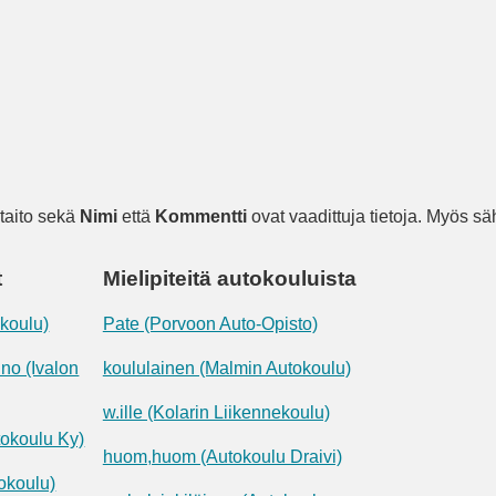
taito sekä
Nimi
että
Kommentti
ovat vaadittuja tietoja. Myös säh
t
Mielipiteitä autokouluista
okoulu)
Pate (Porvoon Auto-Opisto)
no (Ivalon
koululainen (Malmin Autokoulu)
w.ille (Kolarin Liikennekoulu)
okoulu Ky)
huom,huom (Autokoulu Draivi)
tokoulu)