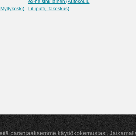
ex-helsinkiläinen (Autokoulu
 Myllykoski)
Lilliputti, Itäkeskus)
eitä parantaaksemme käyttökokemustasi. Jatkamalla