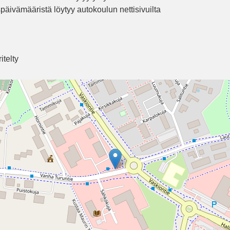
päivämääristä löytyy autokoulun nettisivuilta
telty