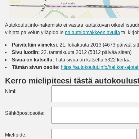
Autokoulut.info-hakemisto ei vastaa karttakuvan oikeellisuudest
vihjata palvelun ylläpidolle
palautelomakkeen avulla
tai kirj
Päivitettiin viimeksi:
21. lokakuuta 2013 (4673 päivää sit
Sivu luotiin:
22. tammikuuta 2012 (5312 päivää sitten)
Sivua on katseltu:
Tätä sivua on katseltu 5322 kertaa
Tämän sivun osoite:
https://autokoulut.info/halikon-ajotai
Kerro mielipiteesi tästä autokoulus
Nimi:
Sähköpostiosoite:
Mielipide: