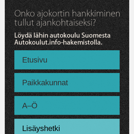
Etusivu
Paikkakunnat
A–Ö
Lisäyshetki