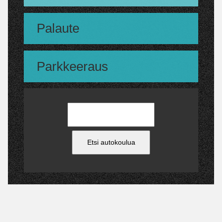
Palaute
Parkkeeraus
Etsi autokoulua