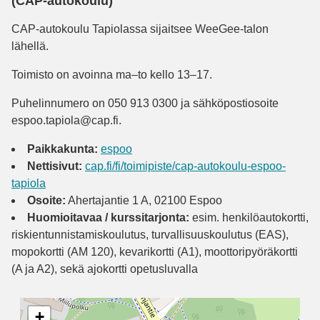
(CAP-autokoulu)
CAP
-autokoulu Tapiolassa sijaitsee WeeGee-talon
lähellä.
Toimisto on avoinna ma–to kello 13–17.
Puhelinnumero on 050 913 0300 ja sähköpostiosoite
espoo.tapiola@cap.fi.
Paikkakunta:
espoo
Nettisivut:
cap.fi/fi/toimipiste/cap-autokoulu-espoo-
tapiola
Osoite:
Ahertajantie 1 A, 02100 Espoo
Huomioitavaa / kurssitarjonta:
esim. henkilöautokortti,
riskientunnistamiskoulutus, turvallisuuskoulutus (EAS),
mopokortti (AM 120), kevarikortti (A1), moottoripyöräkortti
(A ja A2), sekä ajokortti opetusluvalla
+