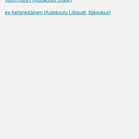
huom,huom (Autokoulu Draivi)
ex-helsinkiläinen (Autokoulu Lilliputti, Itäkeskus)