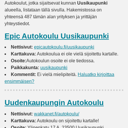
Autokoulut, jotka sijaitsevat kunnan
Uusikaupunki
alueella, listataan tällä sivulla. Hakemistossa on
yhteensä 487 tämän alan yrityksen ja yrittäjän
yhteystiedot.
Epic Autokoulu Uusikaupunki
Nettisivut:
epicautokoulu.fi/uusikaupunki
Karttakuva:
Autokoulua ei ole vielä sijoitettu kartalle.
Osoite:
Autokoulun osoite ei ole tiedossa.
Paikkakunta:
uusikaupunki
Kommentit:
Ei vielä mielipiteitä.
Haluatko kirjoittaa
ensimmäisen?
Uudenkaupungin Autokoulu
Nettisivut:
wakkanet.fi/autokoulu/
Karttakuva:
Autokoulu on sijoitettu kartalle!
Osoite:
Ylinenkatu 17 A, 23500 Uusikaupunki