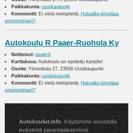
Paikkakunta:
uusikaupunki
Kommentit:
Ei vielä mielipiteitä.
Haluatko kirjoittaa
ensimmäisen?
Autokoulu R Paaer-Ruohola Ky
Nettisivut:
paaer.fi
Karttakuva:
Autokoulu on sijoitettu kartalle!
Osoite:
Ylinenkatu 27, 23500 Uusikaupunki
Paikkakunta:
uusikaupunki
Kommentit:
Ei vielä mielipiteitä.
Haluatko kirjoittaa
ensimmäisen?
Autokoulut.info
Käytämme sivustolla
evästeitä parantaaksemme