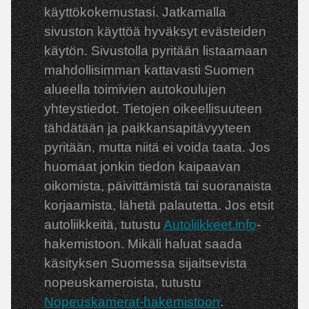
käyttökokemustasi. Jatkamalla
sivuston käyttöä hyväksyt evästeiden
käytön. Sivustolla pyritään listaamaan
mahdollisimman kattavasti Suomen
alueella toimivien autokoulujen
yhteystiedot. Tietojen oikeellisuuteen
tähdätään ja paikkansapitävyyteen
pyritään, mutta niitä ei voida taata. Jos
huomaat jonkin tiedon kaipaavan
oikomista, päivittämistä tai suoranaista
korjaamista, lähetä palautetta. Jos etsit
autoliikkeitä, tutustu
Autoliikkeet.info
-
hakemistoon. Mikäli haluat saada
käsityksen Suomessa sijaitsevista
nopeuskameroista, tutustu
Nopeuskamerat-hakemistoon
.