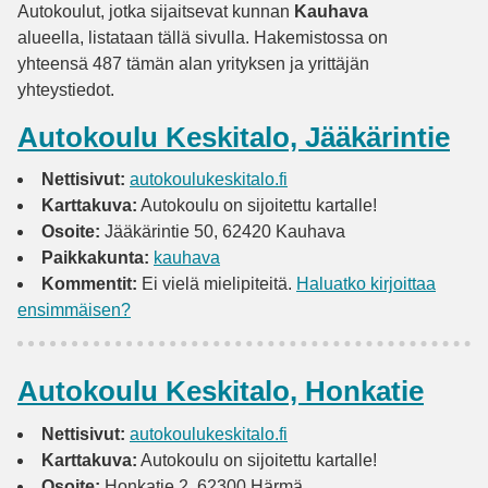
Autokoulut, jotka sijaitsevat kunnan
Kauhava
alueella, listataan tällä sivulla. Hakemistossa on
yhteensä 487 tämän alan yrityksen ja yrittäjän
yhteystiedot.
Autokoulu Keskitalo, Jääkärintie
Nettisivut:
autokoulukeskitalo.fi
Karttakuva:
Autokoulu on sijoitettu kartalle!
Osoite:
Jääkärintie 50, 62420 Kauhava
Paikkakunta:
kauhava
Kommentit:
Ei vielä mielipiteitä.
Haluatko kirjoittaa
ensimmäisen?
Autokoulu Keskitalo, Honkatie
Nettisivut:
autokoulukeskitalo.fi
Karttakuva:
Autokoulu on sijoitettu kartalle!
Osoite:
Honkatie 2, 62300 Härmä