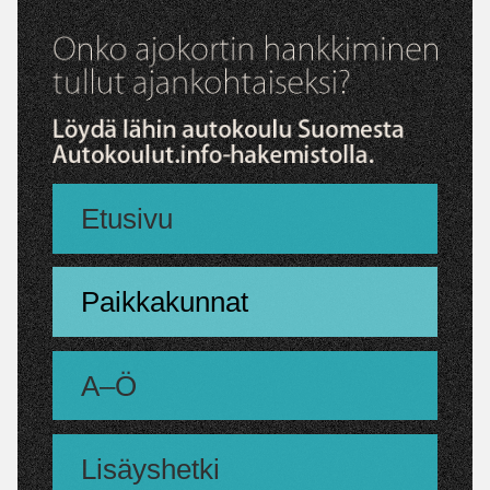
Etusivu
Paikkakunnat
A–Ö
Lisäyshetki