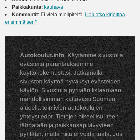
Paikkakunta:
kauhava
Kommentit:
Ei vielä mielipiteitä.
Haluatko kirjoittaa
ensimmäisen?
Autokoulut.info
Käytämme sivustolla
evästeitä parantaaksemme
käyttökokemustasi. Jatkamalla
sivuston käyttöä hyväksyt evästeiden
käytön. Sivustolla pyritään listaamaan
mahdollisimman kattavasti Suomen
alueella toimivien autokoulujen
yhteystiedot. Tietojen oikeellisuuteen
tähdätään ja paikkansapitävyyteen
pyritään, mutta niitä ei voida taata. Jos