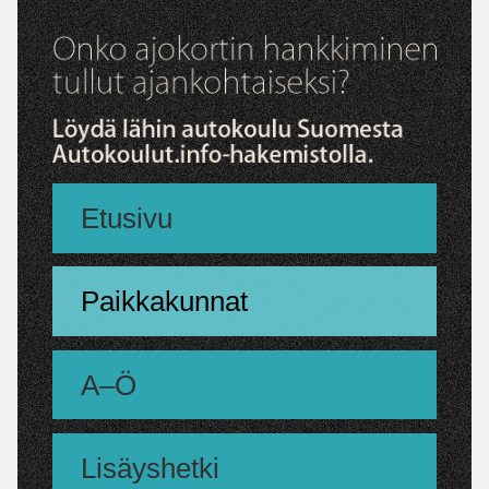
Etusivu
Paikkakunnat
A–Ö
Lisäyshetki