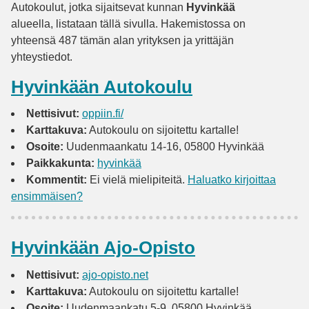
Autokoulut, jotka sijaitsevat kunnan
Hyvinkää
alueella, listataan tällä sivulla. Hakemistossa on
yhteensä 487 tämän alan yrityksen ja yrittäjän
yhteystiedot.
Hyvinkään Autokoulu
Nettisivut:
oppiin.fi/
Karttakuva:
Autokoulu on sijoitettu kartalle!
Osoite:
Uudenmaankatu 14-16, 05800 Hyvinkää
Paikkakunta:
hyvinkää
Kommentit:
Ei vielä mielipiteitä.
Haluatko kirjoittaa
ensimmäisen?
Hyvinkään Ajo-Opisto
Nettisivut:
ajo-opisto.net
Karttakuva:
Autokoulu on sijoitettu kartalle!
Osoite:
Uudenmaankatu 5-9, 05800 Hyvinkää