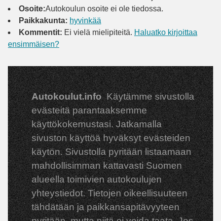
Osoite:
Autokoulun osoite ei ole tiedossa.
Paikkakunta:
hyvinkää
Kommentit:
Ei vielä mielipiteitä.
Haluatko kirjoittaa
ensimmäisen?
Autokoulut.info
Käytämme sivustolla
evästeitä parantaaksemme
käyttökokemustasi. Jatkamalla
sivuston käyttöä hyväksyt evästeiden
käytön. Sivustolla pyritään listaamaan
mahdollisimman kattavasti Suomen
alueella toimivien autokoulujen
yhteystiedot. Tietojen oikeellisuuteen
tähdätään ja paikkansapitävyyteen
pyritään, mutta niitä ei voida taata. Jos