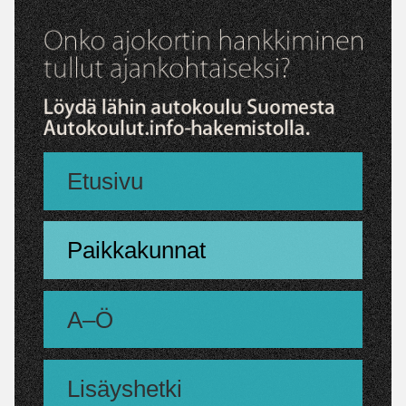
Etusivu
Paikkakunnat
A–Ö
Lisäyshetki