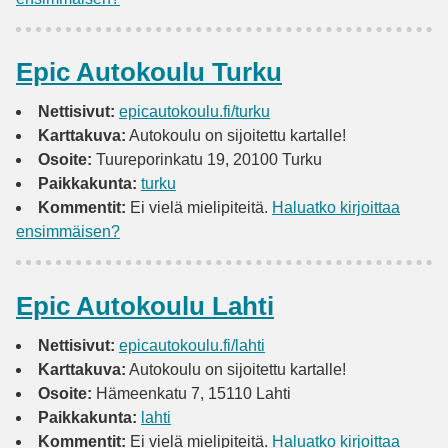
Epic Autokoulu Turku
Nettisivut:
epicautokoulu.fi/turku
Karttakuva:
Autokoulu on sijoitettu kartalle!
Osoite:
Tuureporinkatu 19, 20100 Turku
Paikkakunta:
turku
Kommentit:
Ei vielä mielipiteitä.
Haluatko kirjoittaa
ensimmäisen?
Epic Autokoulu Lahti
Nettisivut:
epicautokoulu.fi/lahti
Karttakuva:
Autokoulu on sijoitettu kartalle!
Osoite:
Hämeenkatu 7, 15110 Lahti
Paikkakunta:
lahti
Kommentit:
Ei vielä mielipiteitä.
Haluatko kirjoittaa