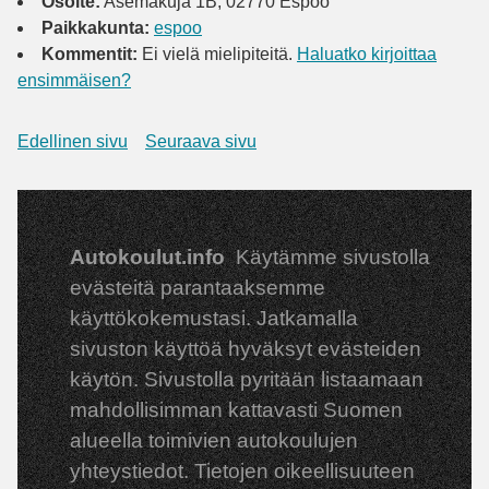
Osoite:
Asemakuja 1B, 02770 Espoo
Paikkakunta:
espoo
Kommentit:
Ei vielä mielipiteitä.
Haluatko kirjoittaa
ensimmäisen?
Edellinen sivu
Seuraava sivu
Autokoulut.info
Käytämme sivustolla
evästeitä parantaaksemme
käyttökokemustasi. Jatkamalla
sivuston käyttöä hyväksyt evästeiden
käytön. Sivustolla pyritään listaamaan
mahdollisimman kattavasti Suomen
alueella toimivien autokoulujen
yhteystiedot. Tietojen oikeellisuuteen