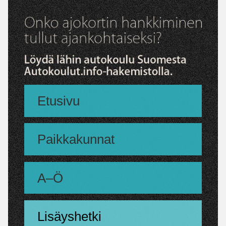
Etusivu
Paikkakunnat
A–Ö
Lisäyshetki