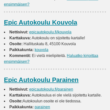
ensimmäisen?
Epic Autokoulu Kouvola
Nettisivut:
epicautokoulu.fi/kouvola
Karttakuva:
Autokoulu on sijoitettu kartalle!
Osoite:
Hallituskatu 8, 45100 Kouvola
Paikkakunta:
kouvola
Kommentit:
Ei vielä mielipiteitä.
Haluatko kirjoittaa
ensimmäisen?
Epic Autokoulu Parainen
Nettisivut:
epicautokoulu.fi/parainen
Karttakuva:
Autokoulua ei ole vielä sijoitettu kartalle.
Osoite:
Autokoulun osoite ei ole tiedossa.
Paikkakunta:
parainen